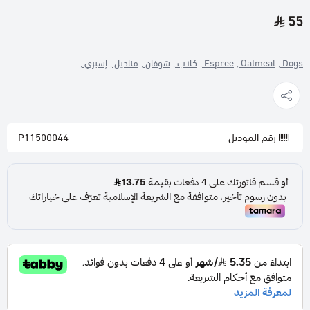
55
Dogs ,
Oatmeal ,
Espree ,
كلاب ,
شوفان ,
مناديل ,
إسبري ,
رقم الموديل
P11500044