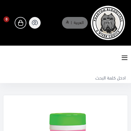
0
العربية
|
0
phantombloodlines