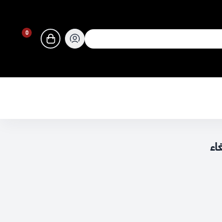
0
0
اء