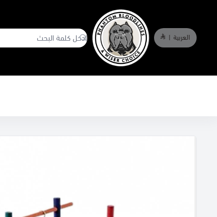
العربية
|
phantombloodlines