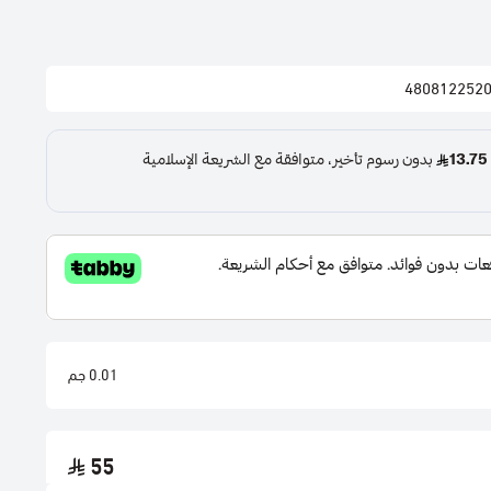
480812252
0.01 جم
55