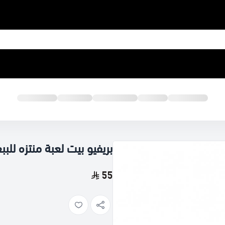
بريفيو بيت لعبة منتزه للببغ
55