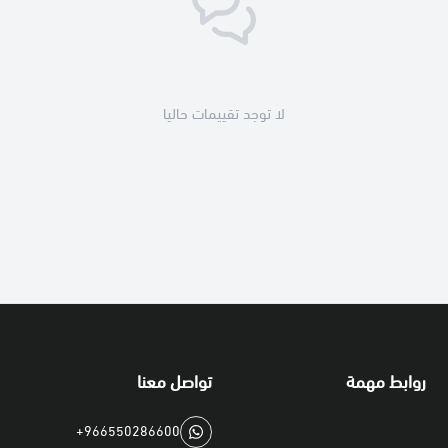
لا توجد تقييمات حاليا
روابط مهمة
تواصل معنا
+966550286600