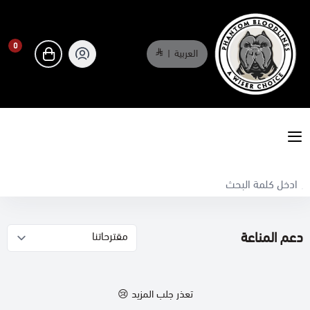
0
العربية
|
0
phantombloodlines
دعم المناعة
تعذر جلب المزيد 😢