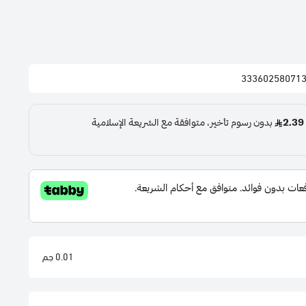
33360258071
0.01 جم