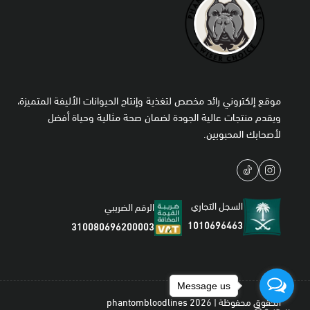
موقع إلكتروني رائد مخصص لتغذية وإنتاج الحيوانات الأليفة المتميزة،
ويقدم منتجات عالية الجودة لضمان صحة مثالية وحياة أفضل
لأصحابك المحبوبين.
السجل التجاري
الرقم الضريبي
1010696463
310080696200003
Message us
الحقوق محفوظة | 2026
phantombloodlines