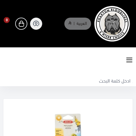
0
العربية
|
0
phantombloodlines