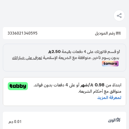
رقم الموديل
3336021340595
الوزن
0.01 جم