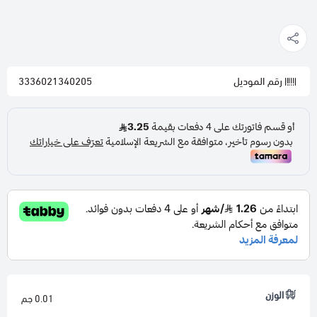
رقم الموديل
3336021340205
الوزن
0.01 جم