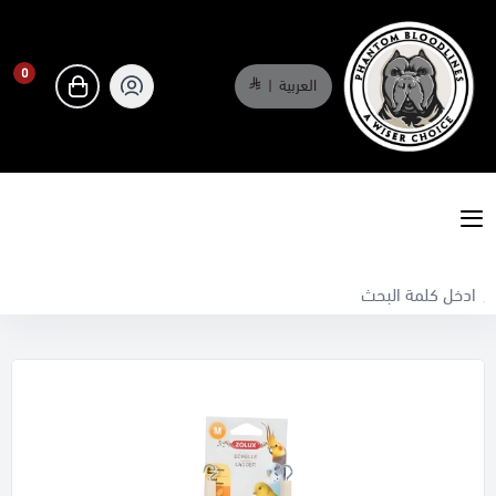
0
العربية
|
0
phantombloodlines