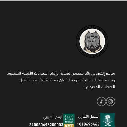
موقع إلكتروني رائد مخصص لتغذية وإنتاج الحيوانات الأليفة المتميزة،
ويقدم منتجات عالية الجودة لضمان صحة مثالية وحياة أفضل
لأصحابك المحبوبين.
السجل التجاري
الرقم الضريبي
1010696463
310080696200003