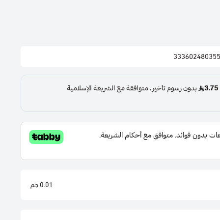
33360248035
0.01 جم