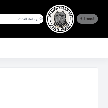
العربية
|
phantombloodlines