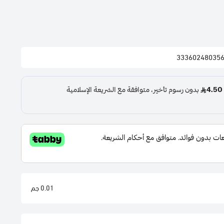
33360248035
0.01 جم