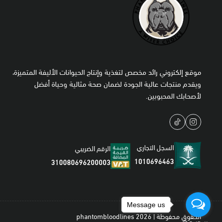
موقع إلكتروني رائد مخصص لتغذية وإنتاج الحيوانات الأليفة المتميزة،
ويقدم منتجات عالية الجودة لضمان صحة مثالية وحياة أفضل
لأصحابك المحبوبين.
السجل التجاري
الرقم الضريبي
1010696463
310080696200003
Message us
الحقوق محفوظة | 2026
phantombloodlines