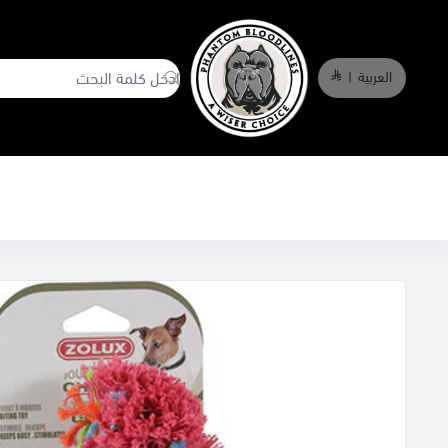
العربية
|
phantombloodlines