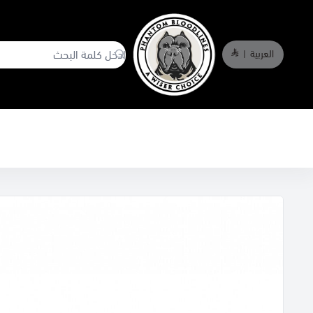
العربية
|
phantombloodlines