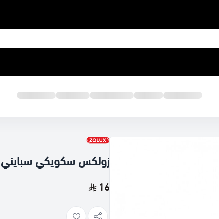
زولكس سكويكي سبايني ع
16