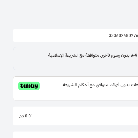
33360248077
0.01 جم