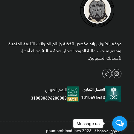
موقع إلكتروني رائد مخصص لتغذية وإنتاج الحيوانات الأليفة المتميزة،
ويقدم منتجات عالية الجودة لضمان صحة مثالية وحياة أفضل
لأصحابك المحبوبين.
السجل التجاري
الرقم الضريبي
1010696463
310080696200003
Message us
الحقوق محفوظة | 2026
phantombloodlines