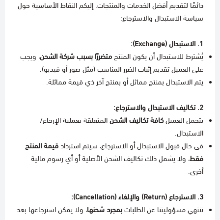
دائمًا لتقديم أفضل الخدمات والمنتجات. إليكم النقاط الأساسية حول
سياسة الاستبدال والاسترجاع:
1. الاستبدال (Exchange):
يُشترط للاستبدال أن يكون المنتج
متضررًا بسبب شركة الشحن
، ويجب
على العميل تقديم إثبات الضرر المناسب (مثل صور أو فيديو).
يتم الاستبدال بمنتج مماثل أو بمنتج آخر ذي قيمة مماثلة.
2. تكاليف الاستبدال والاسترجاع:
يتحمل العميل
كافة تكاليف الشحن
المتعلقة بعملية الإرجاع/
الاستبدال.
في حال قبول الاستبدال أو الاسترجاع، سيتم استرداد
قيمة المنتج
فقط
، ولا يشمل ذلك تكاليف الشحن الأصلية أو أي رسوم مالية
أخرى.
3. الاسترجاع (Return) والإلغاء (Cancellation):
تنتهي مسؤوليتنا عن الطلبات
بمجرد شحنها
، ولا يمكن استرجاعها بعد