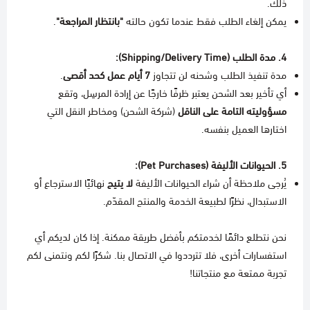
ذلك.
يمكن إلغاء الطلب فقط عندما تكون حالته
"بانتظار المراجعة"
.
4. مدة الطلب (Shipping/Delivery Time):
مدة تنفيذ الطلب وشحنه لن تتجاوز
7 أيام عمل كحد أقصى
.
أي تأخير بعد الشحن يعتبر ظرفًا خارجًا عن إرادة المرسِل، وتقع
مسؤوليته التامة على الناقل
(شركة الشحن) ومخاطر النقل التي
اختارها العميل بنفسه.
5. الحيوانات الأليفة (Pet Purchases):
يُرجى ملاحظة أن شراء الحيوانات الأليفة
لا يتيح
نهائيًا الاسترجاع أو
الاستبدال، نظرًا لطبيعة الخدمة والمنتج المقدّم.
نحن نتطلع دائمًا لخدمتكم بأفضل طريقة ممكنة. إذا كان لديكم أي
استفسارات أخرى، فلا تترددوا في الاتصال بنا. شكرًا لكم ونتمنى لكم
تجربة ممتعة مع منتجاتنا!