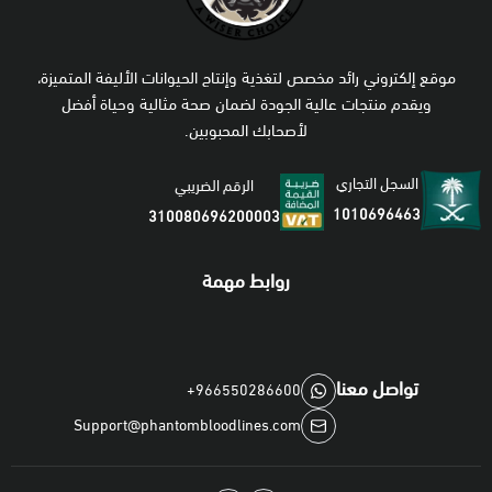
موقع إلكتروني رائد مخصص لتغذية وإنتاج الحيوانات الأليفة المتميزة،
ويقدم منتجات عالية الجودة لضمان صحة مثالية وحياة أفضل
لأصحابك المحبوبين.
السجل التجاري
الرقم الضريبي
1010696463
310080696200003
روابط مهمة
تواصل معنا
+966550286600
Support@phantombloodlines.com