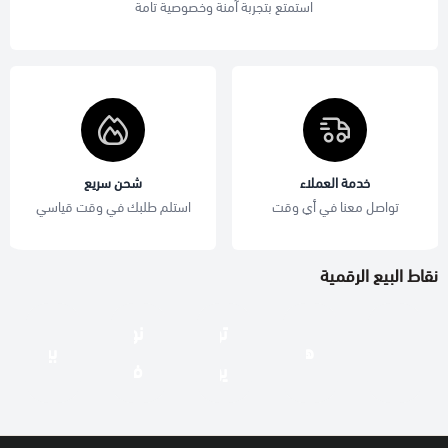
استمتع بتجربة آمنة وخصوصية تامة
خدمة العملاء
شحن سريع
تواصل معنا في أي وقت
استلم طلبك في وقت قياسي
نقاط البيع الرقمية
تو
نون
جاهز
هنقرستيشن
بيك
يو
فودز