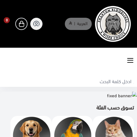
0
العربية
|
0
phantombloodlines
تسوق حسب الفئة