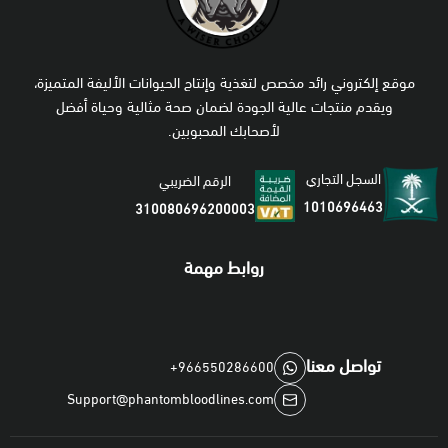
موقع إلكتروني رائد مخصص لتغذية وإنتاج الحيوانات الأليفة المتميزة،
ويقدم منتجات عالية الجودة لضمان صحة مثالية وحياة أفضل
لأصحابك المحبوبين.
السجل التجاري
الرقم الضريبي
1010696463
310080696200003
روابط مهمة
تواصل معنا
+966550286600
Support@phantombloodlines.com