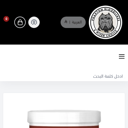
0
العربية
|
0
phantombloodlines