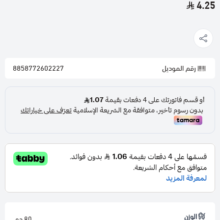
4.25
رقم الموديل
8858772602227
الوزن
80 جم