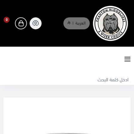
0
العربية
|
0
phantombloodlines