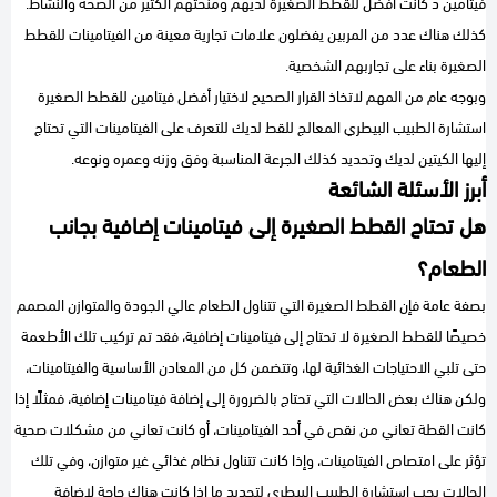
فيتامين د كانت أفضل للقطط الصغيرة لديهم ومنحتهم الكثير من الصحة والنشاط.
كذلك هناك عدد من المربين يفضلون علامات تجارية معينة من الفيتامينات للقطط
الصغيرة بناء على تجاربهم الشخصية.
وبوجه عام من المهم لاتخاذ القرار الصحيح لاختيار أفضل فيتامين للقطط الصغيرة
استشارة الطبيب البيطري المعالج للقط لديك للتعرف على الفيتامينات التي تحتاج
إليها الكيتين لديك وتحديد كذلك الجرعة المناسبة وفق وزنه وعمره ونوعه.
أبرز الأسئلة الشائعة
هل تحتاج القطط الصغيرة إلى فيتامينات إضافية بجانب
الطعام؟
بصفة عامة فإن القطط الصغيرة التي تتناول الطعام عالي الجودة والمتوازن المصمم
خصيصًا للقطط الصغيرة لا تحتاج إلى فيتامينات إضافية، فقد تم تركيب تلك الأطعمة
حتى تلبي الاحتياجات الغذائية لها، وتتضمن كل من المعادن الأساسية والفيتامينات،
ولكن هناك بعض الحالات التي تحتاج بالضرورة إلى إضافة فيتامينات إضافية، فمثلًا إذا
كانت القطة تعاني من نقص في أحد الفيتامينات، أو كانت تعاني من مشكلات صحية
تؤثر على امتصاص الفيتامينات، وإذا كانت تتناول نظام غذائي غير متوازن، وفي تلك
الحالات يجب استشارة الطبيب البيطري لتحديد ما إذا كانت هناك حاجة لإضافة