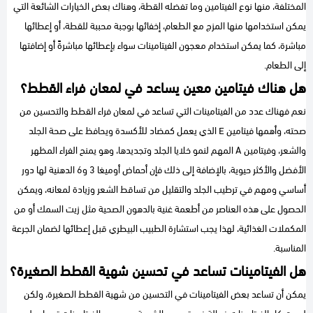
المختلفة، منها نوع الفيتامين وما تفضله القطة، وهناك بعض الخيارات الشائعة التي
يمكن استخدامها منها المزج مع الطعام، إخفائها بوجبة محببة للقطة، أو إعطائها
مباشرة، كما يمكن استخدام معجون الفيتامينات سواء بإعطائها مباشرةً أو إضافتها
إلى الطعام.
هل هناك فيتامين معين يساعد في لمعان فراء القطط؟
نعم فهناك عدد من الفيتامينات التي تساعد في لمعان فراء القطط والتحسين من
صحته، وأهمها فيتامين E الذي يعمل كمضاد للأكسدة ويحافظ على صحة الجلد
والشعر، وفيتامين A المهم لنمو خلايا الجلد وتجديدها، وهو يمنح الفراء المظهر
الأفضل والأكثر حيوية، بالإضافة إلى ذلك فإن أحماض أوميغا 3 و6 الدهنية لها دور
أساسي ومهم في ترطيب الجلد والتقليل من تساقط الشعر وزيادة لمعانه، ويمكن
الحصول على هذه العناصر من أطعمة غنية بالدهون الصحية مثل زيت السمك أو من
المكملات الغذائية، لهذا يجب استشارة الطبيب البيطري قبل إعطائها لضمان الجرعة
المناسبة.
هل الفيتامينات تساعد في تحسين شهية القطط الصغيرة؟
يمكن أن تساعد بعض الفيتامينات في التحسين من شهية القطط الصغيرة، ولكن