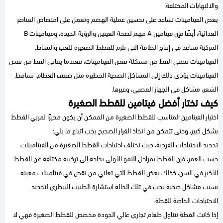
والالتهابات المختلفة.
بعض الفيتامينات تساعد على تحسين عملية الهضم وتعمل على امتصاص العناصر
الغذائية، أيضًا فإن فيتامين A مهم لصحة العينين والرؤية الجيدة، وفيتامينات B
المركبة تساعد في إنتاج الطاقة التي تلزم للقطط الصغيرة للعب والنشاط.
الفيتامينات تحمي القط من مشكلة نقص الفيتامينات، فعندما يعاني القط من نقص
الفيتامينات يؤدي ذلك إلى المشاكل الصحية الخطيرة مثل ضعف العظام، تساقط
الشعر، مشاكل في الجهاز العصبي، وغيرها.
كيف تختار أفضل فيتامين للقطط الصغيرة
اختيار الفيتامين المناسب للقطط الصغيرة من الممكن أن يكون محيرًا لمربي القطط
بشكل كبير، وحتى تتمكن من اتخاذ القرار الصحيح يجب اتباع ما يلي:
تحديد الاحتياجات الفردية، حيث تختلف احتياجات القطط الصغيرة من الفيتامينات
حسب العمر، فإن القطط بمراحل النمو الأولى بحاجة إلى تركيبة مختلفة عن القطط
الأكبر في السن، كذلك بعض القطط التي تعاني من نقص في فيتامينات معينة
بسبب مشاكل صحية يجب في تلك الحالة استشارة الطبيب البيطري لتحديد
الاحتياجات الخاصة للقطة.
إذا كانت القطة تتناول طعام تجاري عالي الجودة مخصص للقطط الصغيرة فهي لا