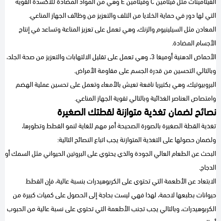
الفيتامينات مثل فيتامين C وفيتامين E وهي من المواد المضادة للأكسدة القوية
التي لها دور في حماية الخلايا من التلف والتعزيز من وظائف الجهاز المناعي.
المعادن مثل السيلينيوم والزنك، وهي تعمل على تعزيز المناعة وتساعد في إنتاج
الأجسام المضادة.
الأحماض الدهنية أوميغا 3، وهي تعمل على تقليل الالتهابات والتعزيز من صحة الجلد،
وبالتالي التحسين من قدرة الجسم على مقاومة الأمراض.
البروبيوتيك، وهي بكتيريا نافعة تعيش بالأمعاء وتعمل على تحسين عملية الهضم
وامتصاص العناصر الغذائية وبالتالي تقوية الجهاز المناعي.
نصائح لضمان تغذية متوازنة لقطتك الصغيرة
تغذية القطة الصغيرة بالصورة الصحيحة أمر مهم للغاية لنمو القطط وتطورها،
ولضمان حصولها على التغذية المتوازنة يجب اتباع النصائح التالية:
البحث عن الطعام العالي الجودة والذي يحتوي على البروتين الحيواني مثل السمك أو
الدجاج.
الابتعاد عن الأطعمة التي تحتوي على الكربوهيدرات بنسبة عالية، فإن القطط
حيوانات بطبعها لاحمة، لهذا فهي ليست بحاجة إلى الحصول على كميات كبيرة من
الكربوهيدرات، وبالتالي يجب تجنب الأطعمة التي تحتوي على نسبة عالية من الحبوب