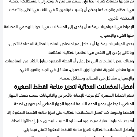
تم تناولها بكميات كبيرة، أيضًا فإن تسمم فيتامين A يؤدي إلى المشكلات الصحية
في العظام والجلد، كما يمكن أن يتسبب فيتامين D في التلف في الكلى والأعضاء
المختلفة الأخرى.
الإفراط في الفيتامينات يمكنه أن يؤدي إلى المشكلات في الجهاز الهضمي المختلفة
منها القيء والإسهال.
بعض الفيتامينات يمكنها أن تتداخل مع امتصاص العناصر الغذائية المختلفة الأخرى،
وبالتالي يؤدي إلى النقص في العناصر الغذائية المختلفة.
وهناك بعض العلامات التي تدل على أن القطة الصغيرة تتناول الكثير من الفيتامينات
منها فقدان الشهية، فقدان الوزن، الخمول، مشاكل في الجلد والفرو، القيء
والإسهال، مشاكل في العظام، ومشاكل عصبية.
أفضل المكملات الغذائية لتعزيز مناعة القطط الصغيرة
تعتبر القطط الصغيرة أكثر عرضة للإصابة بالأمراض والالتهابات بسبب ضعف الجهاز
المناعي، لهذا فإن توفير الدعم اللازمة لتقوية الجهاز المناعي أمر ضروري لصحة
القطط ونموها، كما تعمل المكملات الغذائية على تعزيز مناعة القطط الصغيرة، إلا
أنه يجب اختيارها بعناية مع ضرورة استشارة الطبيب البيطري قبل إعطائها للقطة،
وأفضل المكملات الغذائية لتعزيز مناعة القطط الصغيرة تتمثل فيما يلي: