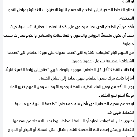
أو الذرة.
تحتاج القطط الصغيرة إلى الطعام المصمم لتلبية الاحتياجات الغذائية بمراحل النمو
المختلفة.
تأكد من أن الطعام الذي تختاره يحتوي على كافة العناصر الغذائية الأساسية، حيث
يجب أن يكون متضمنًا البروتين والدهون والفيتامينات والمعادن والكربوهيدرات بنسب
متوازنة.
من المهم اتباع تعليمات التغذية التي تجدها مدونة على عبوة الطعام التي تحددها
الشركات المصنعة بناء على عمرها ووزنها.
إذا كانت القطة تأكل كل الطعام الموجود بالوعاء، فهي تحتاج إلى زيادة الكمية قليلًا،
أما إذا كانت تترك بعض الطعام، فهي بحاجة إلى تقليل الكمية.
يجب التأكد من توفير الماء النظيف للقطة بجميع الأوقات، ومن المهم تغيير الماء
يوميًا لمنع نمو البكتيريا.
ابتعد عن تقديم الطعام الذي تأكل منه، فمعظم الأطعمة البشرية غير مناسبة
للقطط، فهي قد
تحتوي على المكونات الضارة أو السامة للقطط، لهذا يجب الابتعاد عن تقديمها
للقطط، ويمكن إعطاء تلك الأطعمة للقط باعتدال، مثل السمك أو البيض أو الدجاج