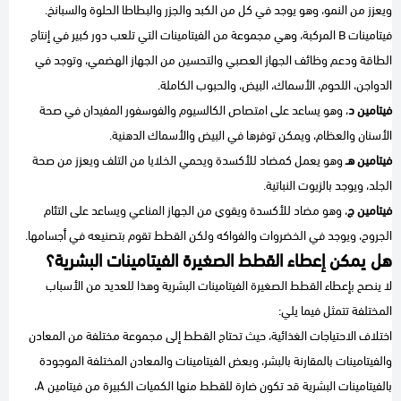
ويعزز من النمو، وهو يوجد في كل من الكبد والجزر والبطاطا الحلوة والسبانخ.
فيتامينات B المركبة، وهي مجموعة من الفيتامينات التي تلعب دور كبير في إنتاج
الطاقة ودعم وظائف الجهاز العصبي والتحسين من الجهاز الهضمي، وتوجد في
الدواجن، اللحوم، الأسماك، البيض، والحبوب الكاملة.
فيتامين د
، وهو يساعد على امتصاص الكالسيوم والفوسفور المفيدان في صحة
الأسنان والعظام، ويمكن توفرها في البيض والأسماك الدهنية.
فيتامين هـ
وهو يعمل كمضاد للأكسدة ويحمي الخلايا من التلف ويعزز من صحة
الجلد، ويوجد بالزيوت النباتية.
فيتامين ج
، وهو مضاد للأكسدة ويقوي من الجهاز المناعي ويساعد على التئام
الجروح، ويوجد في الخضروات والفواكه ولكن القطط تقوم بتصنيعه في أجسامها.
هل يمكن إعطاء القطط الصغيرة الفيتامينات البشرية؟
لا ينصح بإعطاء القطط الصغيرة الفيتامينات البشرية وهذا للعديد من الأسباب
المختلفة تتمثل فيما يلي:
اختلاف الاحتياجات الغذائية، حيث تحتاج القطط إلى مجموعة مختلفة من المعادن
والفيتامينات بالمقارنة بالبشر، وبعض الفيتامينات والمعادن المختلفة الموجودة
بالفيتامينات البشرية قد تكون ضارة للقطط منها الكميات الكبيرة من فيتامين A،