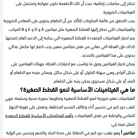
تحتاج إلى مكملات إضافية، حيث أن تلك الأطعمة تكون متوازنة وتشتمل على
الفيتامينات الضرورية.
يجب التحقق من قائمة المكونات للتأكد من أن الطعام يحتوي على المعادن الضرورية
والفيتامينات التي تحتاج إليها القطط الصغيرة مثل فيتامين A و D و E و B المركب.
يتم اختيار الفيتامينات المتعددة للقطط الصغيرة التي بحاجة إلى الدعم العام لصحتها،
كذلك فإن القطة التي تعاني من نقص فيتامين معين يجب اختيار لها مكمل غذائي
يحتوي على هذا الفيتامين بالتحديد.
يمكن اختيار الفيتامين وفق ما يتناسب مع احتياجات القطة، فهناك الفيتامين على
شكل أقراص وهي سهلة التناول، أو على شكل سائل، ويمكن مزجه مع الطعام أو
الماء، أو على شكل مسحوق يمكن رشه على الطعام.
ما هي الفيتامينات الأساسية لنمو القطط الصغيرة؟
الفيتامينات تعتبر ضرورية لنمو القطط الصغيرة وتطورها بصورة صحية وسليمة، فهي
تلعب دور كبير في تحسين أداء وظائف الجسم المختلفة، وتعمل على تقوية الجهاز
المناعي والوقاية من نقص الفيتامينات، و
أهم الفيتامينات الأساسية للقطط الصغيرة
تتمثل فيما يلي:
فيتامين أ
وهو يلعب دور كبير في الحفاظ على صحة الجلد والشعر ويحسن من الرؤية