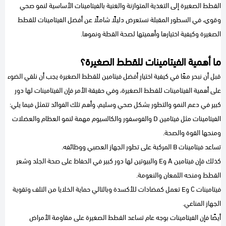
القطط الصغيرة إلى التغذية المتوازنة والغنية بالفيتامينات الأساسية لنمو صحي
وقوي، في السطور المقبلة نستعرض دليلًا شاملًا عن أفضل الفيتامينات للقطط
الصغيرة وكيفية اختيارها وأهميتها لصحة القطة ونموها.
ما أهمية الفيتامينات للقطط الصغيرة؟
قبل أن نبحر معًا في كيفية اختيار أفضل فيتامين للقطط الصغيرة يجب أن نلقي الضوء
على أهمية الفيتامينات للقطط الصغيرة، وفي حقيقة الأمر فإن الفيتامينات لها دور
كبير في دعم النمو والتطور بشكل صحي وسليم، وأهم تلك الفوائد تتمثل فيما يلي:
الفيتامينات مثل فيتامين D والفوسفور والكالسيوم مهمة لنمو العظام والعضلات
ومنحها القوة والصحة.
تساعد فيتامينات B المركبة على تطور الجهاز العصبي ووظائفه.
كذلك فإن فيتامين A وE والبيوتين لها دور كبير في الحفاظ على صحة الجلد وشعر
القطط ومنحه اللمعان والنعومة.
فيتامينات C وE تعمل كمضادات للأكسدة وبالتالي حماية الخلايا من التلف وتقوية
الجهاز المناعي.
أيضًا فإن الفيتامينات بوجه عام تساعد القطط الصغيرة على مقاومة الأمراض