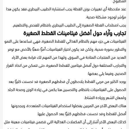
المطبوخ.
عند ملاحظة أي تغييرات بوزن القطة يجب استشارة الطبيب البيطري فقد يكون هذا
مؤشر لوجود مشكلة صحية.
يجب اصطحاب القطة الصغيرة إلى الطبيب البيطري بانتظام للفحص والتطعيم.
تجارب وآراء حول أفضل فيتامينات القطط الصغيرة
الفيتامينات هي جزء مهم بالنظام الغذائي للقطط الصغيرة، فهي تساعدها على النمو
والتطور بصورة صحية، ولكن قد يكون اختيار الفيتامينات أمرًا صعبًا بالأخص مع توفر
العديد من المنتجات المتاحة في السوق، ولهذا من المهم لك قراءة بعض الآراء
والتجارب المختلفة حول أفضل فيتامين للقطط الصغيرة، حتى تتمكن من اتخاذ القرار
الصحيح، وفيما يلي بعضها:
يوجد الكثير من مربي القطط يلاحظون أن قططهم الصغيرة قد تحسنت كثيرًا بعد
الحصول على الفيتامينات بانتظام، والتحسين هنا يكمن في زيادة الوزن وصحة الجلد
ولمعان الشعر وزيادة النشاط.
هناك البعض الآخر من المربين يفضلوا استخدام الفيتامينات المتعددة، ويجدونها
أفضل للقطط وقد تحسنت قططهم كثيرًا بعد الحصول عليها.
كذلك البعض الآخر أشار إلى أن المكملات الغذائية التي تتضمن فيتامينات معينة مثل