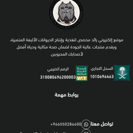
موقع إلكتروني رائد مخصص لتغذية وإنتاج الحيوانات الأليفة المتميزة،
ويقدم منتجات عالية الجودة لضمان صحة مثالية وحياة أفضل
لأصحابك المحبوبين.
السجل التجاري
الرقم الضريبي
1010696463
310080696200003
روابط مهمة
تواصل معنا
+966550286600