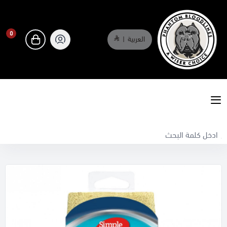
0
العربية
|
0
phantombloodlines