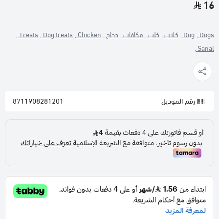
16
Dogs ,
Dog ,
كلاب ,
كلب ,
مكافات ,
دجاج ,
Chicken ,
Dog treats ,
Treats ,
Sanal ,
رقم الموديل
8711908281201