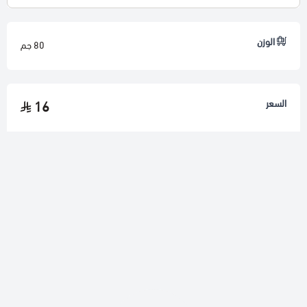
الوزن
80 جم
السعر
16