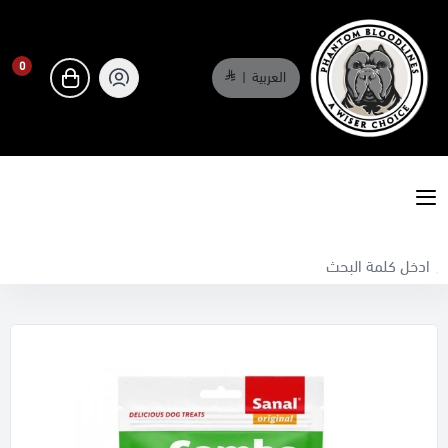
0
العربية
|
0
phantombloodlines