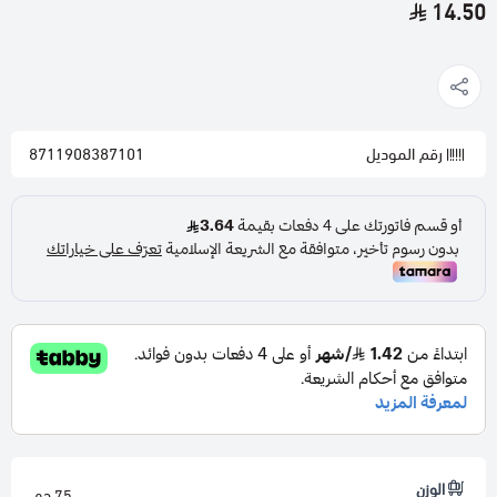
14.50
رقم الموديل
8711908387101
الوزن
75 جم