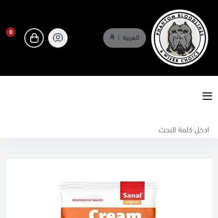
0
العربية
|
0
phantombloodlines