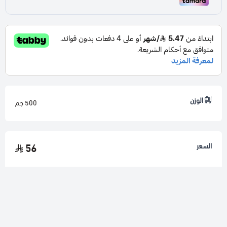
الوزن
500 جم
السعر
56