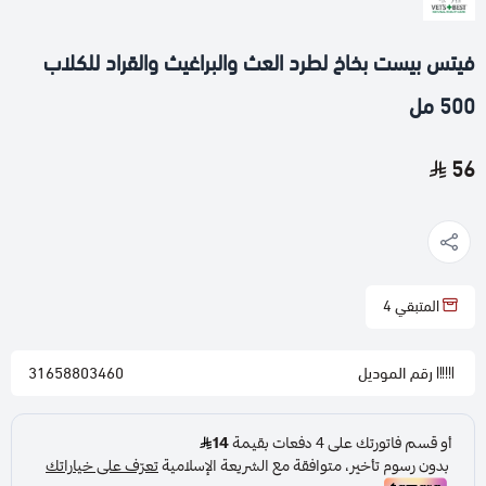
فيتس بيست بخاخ لطرد العث والبراغيث والقراد للكلاب
500 مل
56
المتبقي
4
رقم الموديل
31658803460