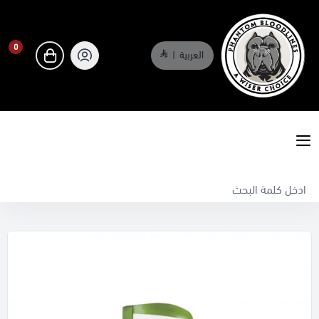
0
العربية
|
0
phantombloodlines