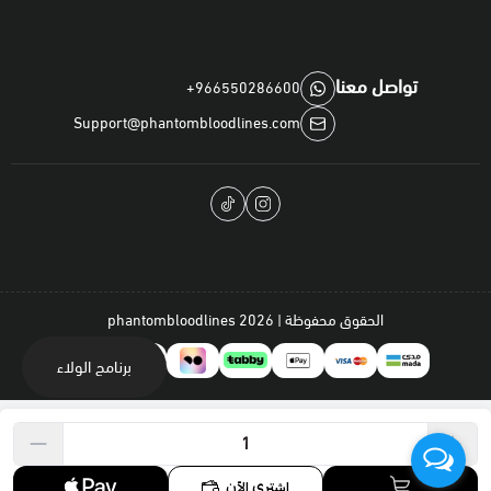
التحليل الغذائي:
تواصل معنا
+966550286600
بروتين خام:
25.0%
Support@phantombloodlines.com
دهون خام:
2.3%
ألياف خام:
2.2%
رماد خام:
8.2%
كالسيوم:
1.02%
فوسفور:
1.05%
صوديوم:
0.21%
الحقوق محفوظة | 2026
phantombloodlines
برنامج الولاء
التخزين:
لا يُخزّن في الثلاجة
يُستخدم خلال
4 أشهر
من الفتح
اشتري الآن