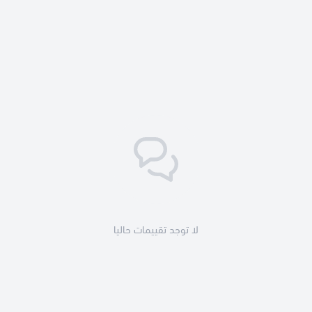
البادجي والكوكتيل
الفينش
الطيور اللينة (Weichfresser)
اللوري
الحمام
الطيور البرية
الدواجن وطيور الزينة
طريقة الاستخدام:
20 غرام لكل 1 كجم علف
لا توجد تقييمات حاليا
مكيال القياس =
14 غرام
لا يُستخدم مع مياه تحتوي على Cholinchlorid
لا تتجاوز الجرعة القصوى المسموح بها من الكولين في العلف