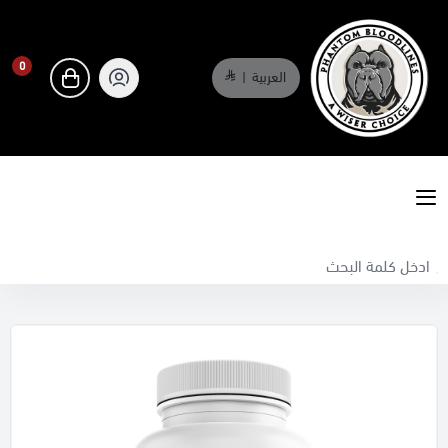
0
العربية
|
0
phantombloodlines