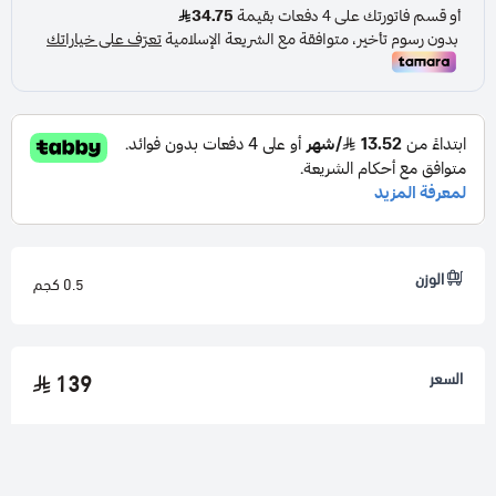
المميزات :
يرفع
الخصوبة
ويحسّن نجاح التزاوج
يدعم
جودة قشرة البيض
وتغذية الفراخ
يعزز
الحالة العامة والطاقة
قبل وأثناء موسم الإنتاج
يحتوي على فيتامينات مهمة للنمو والتكاثر مثل A, D3, E
غني بالأحماض الأمينية الأساسية:
Lysin, Methionin,
Threonin, Tryptophan
الوزن
0.5 كجم
يحفّز المناعة ويحسّن الامتصاص الغذائي بفضل الخمائر
المحفزة
السعر
139
مناسب لجميع أنواع الطيور:
الببغاوات