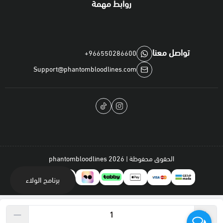
روابط مهمة
صوديوم:
0.00%
تواصل معنا
+966550286600
المكوّنات:
Support@phantombloodlines.com
بيض ومنتجات البيض، مخبوزات، سكريات، زيوت ودهون، بروتينات نباتية،
بذور، معادن، بروبيوتيك.
الحقوق محفوظة | 2026
phantombloodlines
برنامج الولاء