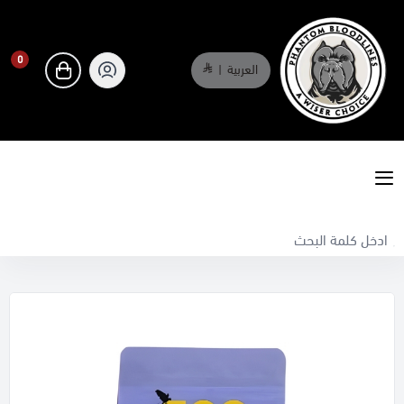
0
العربية
|
0
phantombloodlines