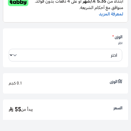
المميزات الرئيسية :
يحتوي على
بيض حقيقي
لرفع نسبة البروتين
الوزن
*
بذور مختارة عالية القيمة
اختر
مُعالج بزيوت نباتية لملمس ناعم وسهل الامتصاص
مدعّم بـ
بروبيوتيك
لتحسين الهضم وصحة الكرش
توازن مثالي للفيتامينات والمعادن الأساسية
أوميغا 3 لدعم الخصوبة والمناعة
الوزن
0.1 كجم
ممتاز للطيور الضعيفة أو التي تتعافى من المضادات الحيوية
جاهز للتقديم مباشرة – ويمكن خلطه مع Vital Pellets
السعر
55
يبدأ من
مناسب لجميع أنواع الطيور: