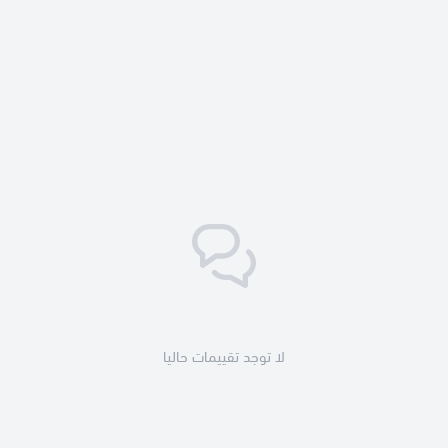
ببغاوات – براكيت – فِينش – لوريات – طيور برية – حمام – فاكهة –
بط زينة ودواجن.
من الآرا وحتى الزيبرا بدون استثناء.
طريقة الاستخدام:
يُقدّم في وعاء نظيف
ومتاح طوال اليوم
خلال موسم القلش والإنتاج: يُقدّم
يوميًا
خلال فترة الراحة: 3 مرات أسبوعيًا
يمكن تقديمه للفراخ والطيور الضعيفة لسهولة هضمه
تأكد من توفير مياه نظيفة يوميًا والحفاظ على نظافة
المعالف
لا توجد تقييمات حاليا