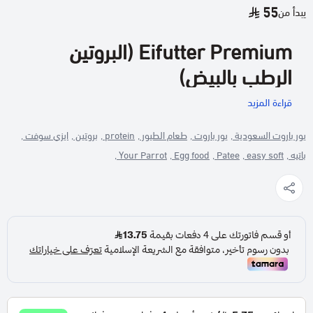
55
يبدأ من
Eifutter Premium (البروتين
الرطب بالبيض)
قراءة المزيد
Protein Eggfood – بروتين رطب ممتاز لدعم الريش، الإنتاج، والنمو.
يور باروت السعودية ,
يور باروت ,
طعام الطيور ,
protein ,
بروتين ,
ايزي سوفت ,
Eifutter Premium هو مصدر بروتيني غني وسهل الهضم، صُمم
باتيه ,
easy soft ,
Patee ,
Egg food ,
Your Parrot ,
خصيصًا لتلبية احتياجات الطيور خلال
مرحلة القلش، موسم التزاوج، تربية
الفراخ، وفترات الضعف أو النقاهة
.
يأتي هذا الغذاء الرطب مع
بيض عالي الجودة، بذور مختارة، زيوت نباتية،
وبروبيوتيك
لتعزيز الهضم، رفع المناعة، وتحسين نمو الريش والفراخ.
تركيبته الناعمة تساعد على الامتصاص السريع، مما يجعله خيارًا مثاليًا
للطيور الصغيرة، المرهقة، أو بعد العلاج بالمضادات الحيوية.