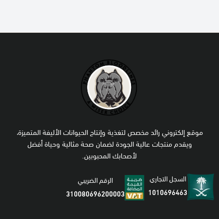
طريقة التخزين:
يحفظ في كيس محكم أو حاوية تغذية مغلقة
بعيد عن الشمس والحرارة (+18°)، وفي مكان
بارد وجاف
ومعتم
يحتوي على مضادات أكسدة وألوان معتمدة
غير صالح للاستهلاك البشري
التحليل الغذائي:
موقع إلكتروني رائد مخصص لتغذية وإنتاج الحيوانات الأليفة المتميزة،
بروتين خام:
16.4%
ويقدم منتجات عالية الجودة لضمان صحة مثالية وحياة أفضل
دهون خام:
14.4%
لأصحابك المحبوبين.
ألياف خام:
3.4%
السجل التجاري
الرقم الضريبي
رماد خام:
2.9%
1010696463
310080696200003
كالسيوم:
0.18%
فوسفور:
0.19%