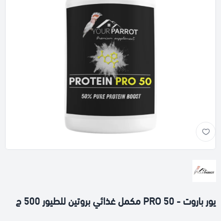
يور باروت - PRO 50 مكمل غذائي بروتين للطيور 500 ج