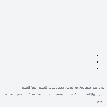
يور باروت السعودية ,
يور باروت ,
مكمل غذائي للطيور ,
صحة الطيور ,
دعم الجهاز العصبي ,
الخصوبة ,
Supplement ,
Your Parrot ,
pro 50 ,
protein ,
بروتين ,