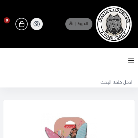
0
العربية
|
0
phantombloodlines