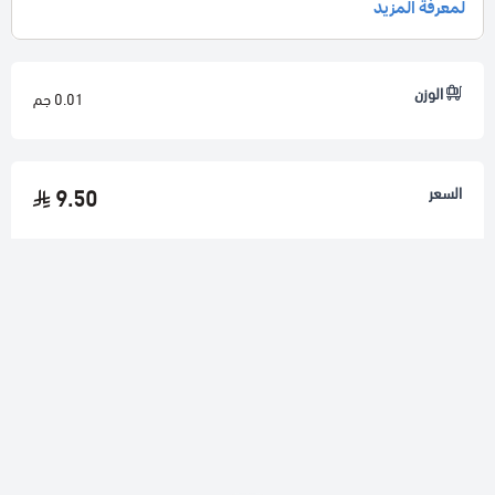
تتمتع بألوان جذابة تشد انتباه القطط وتزيد من تفاعلها.
تمنح القطط وسيلة ممتعة للعب، مما يساعد على تقليل
اهتمامها بخدش الأثاث.
الوزن
0.01 جم
ألعاب للقطط المنزلية ليست للترفيه فقط ولكنها تعزز من حالة القطط
النفسية والبدنية ويمكن ضمان لها الوقت الممتع والذي يضم
السعر
9.50
الأوقات المليئة بالنشاط للقطة، فلا تتردد في اقتنائها لقطتك وامنحها
الفرحة التي تستحقها.