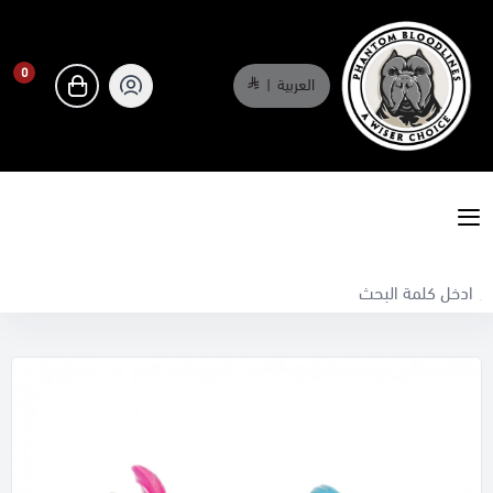
0
العربية
|
0
phantombloodlines