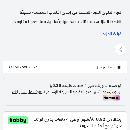
لعبة الحلوى المرنة للقطط هي إحدى الألعاب المصممة خصيصًا
للقطط المنزلية، حيث تناسب مخالبها وأسنانها، مما يجعلها مقاومة
للتلف وتوفر ساعات طويلة من المرح والسعادة. تتميز هذه الألعاب
قراءة المزيد
بألوانها الجذابة التي تجذب اهتمام القطط، وتتوفر بأحجام متنوعة
لتلائم جميع الأعمار، بدءًا من القطط البالغة وصولًا إلى الكيتين
الصغيرة.
رقم الموديل
3336025807124
أبرز مميزات المنتج
ألعاب القطط المنزلية تتميز بالعديد من المزايا، منها:
مصنوعة من مواد عالية الجودة تتحمل اللعب المستمر، حتى
في حالة اللعب العنيف.
مصممة من خامات آمنة وغير سامة، مما يجعلها صحية وآمنة
تمامًا على القطط.