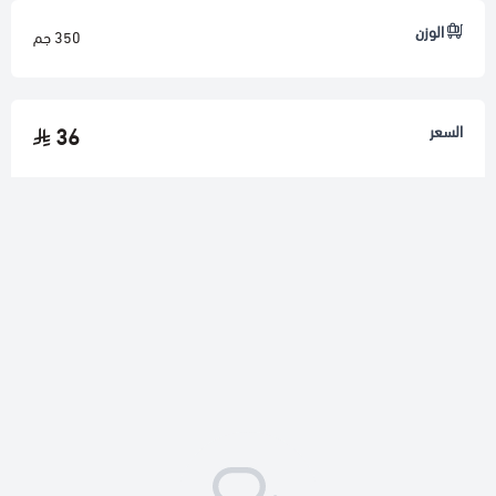
الوزن
350 جم
السعر
36