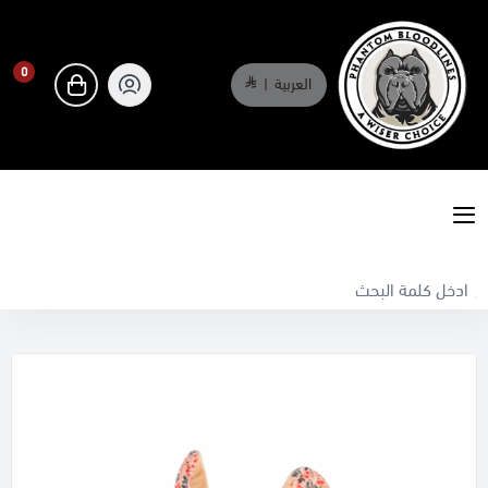
0
العربية
|
0
phantombloodlines